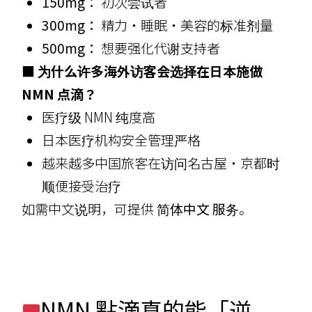
150mg：
初次尝试者
300mg：
精力・睡眠・美容的标准剂量
500mg：
想要强化代谢支持者
■ 为什么许多海外访客会选择在日本施做
NMN 点滴？
医疗级 NMN 纯度高
日本医疗机构安全管理严格
越来越多中国旅客在访问名古屋・京都时
顺便接受治疗
如需中文说明，可提供
简体中文 服务
。
NMN 點滴真的能「逆