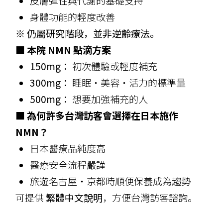
皮膚彈性與代謝的基礎支持
身體功能的輕度改善
※
仍屬研究階段，並非逆齡療法。
■ 本院 NMN 點滴方案
150mg：
初次體驗或輕度補充
300mg：
睡眠・美容・活力的標準量
500mg：
想要加強補充的人
■ 為何許多台灣訪客會選擇在日本施作
NMN？
日本醫療品純度高
醫療安全流程嚴謹
旅遊名古屋・京都時順便保養成為趨勢
可提供
繁體中文說明
，方便台灣訪客諮詢。