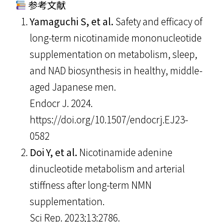
参考文献
Yamaguchi S, et al.
Safety and efficacy of
long-term nicotinamide mononucleotide
supplementation on metabolism, sleep,
and NAD biosynthesis in healthy, middle-
aged Japanese men.
Endocr J. 2024.
https://doi.org/10.1507/endocrj.EJ23-
0582
Doi Y, et al.
Nicotinamide adenine
dinucleotide metabolism and arterial
stiffness after long-term NMN
supplementation.
Sci Rep. 2023;13:2786.