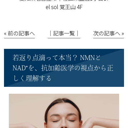
el sol 覚王山 4F
« 前の記事へ
│記事一覧│
次の記事へ »
若返り点滴って本当？ NMNと
NAD⁺を、抗加齢医学の視点から正
しく理解する