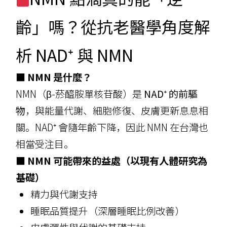
齡」嗎？從抗老醫學角度解
析 NAD⁺ 與 NMN
■ NMN 是什麼？
NMN（β-菸醯胺單核苷酸）是
NAD⁺ 的前驅
物
，與能量代謝、細胞修復、皮膚更新息息相
關。NAD⁺ 會隨年齡下降，因此 NMN 在台灣也
相當受注目。
■ NMN 可能帶來的益處（以現有人體研究為
基礎）
精力與代謝支持
睡眠品質提升（深層睡眠比例改善）