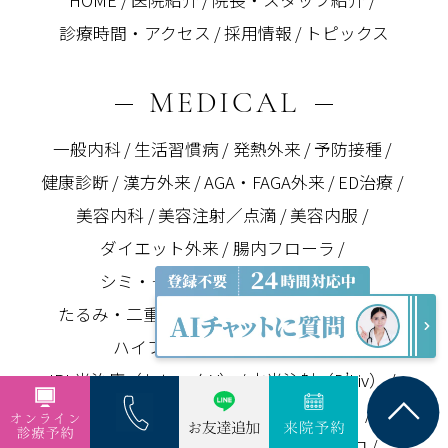
診療時間・アクセス
採用情報
トピックス
MEDICAL
一般内科
生活習慣病
発熱外来
予防接種
健康診断
漢方外来
AGA・FAGA外来
ED治療
美容内科
美容注射／点滴
美容内服
ダイエット外来
腸内フローラ
シミ・そばかす
しわ・小じわ
たるみ・二重あご
目の下のクマ・くすみ
ハイフ（ニューダブロ2.0）
IPL光治療（セレックV）
水光注射（D’Liv）
エレクトロポレーション（ケアシス）
ダーマペン
スネコス注射・ジャルプロ