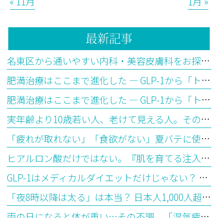
« 11月
1月 »
最新記事
名東区から通いやすい内科・美容皮膚科をお探しの方へ
肥満治療はここまで進化した ― GLP-1から「トリプルGアゴニスト」の時代へ【後編】
肥満治療はここまで進化した ― GLP-1から「トリプルGアゴニスト」の時代へ【前編】
実年齢より10歳若い人、老けて見える人。その違いはどこから生まれるのか？―「生物学的年齢」とエピジェネティッククロックが教えてくれること
「疲れが取れない」「食欲がない」夏バテに使われる漢方の選び方を医師が解説
ヒアルロン酸だけではない。『肌を育てる注入治療』ジャルプロとは？
GLP-1はメディカルダイエットだけじゃない？ 最新研究で見えてきた意外な可能性
「夜8時以降は太る」は本当？ 日本人1,000人超の最新研究から見えてきた“食べる時間”とダイエットの意外な関係
雨の日になると体が重い…その不調、「湿気疲れ」かもしれません ― 漢方で考える水滞（すいたい）とは