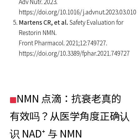
Adv Nutr. 2023.
https://doi.org/10.1016/j.advnut.2023.03.010
Martens CR, et al.
Safety Evaluation for
Restorin NMN.
Front Pharmacol. 2021;12:749727.
https://doi.org/10.3389/fphar.2021.749727
NMN 点滴：抗衰老真的
有效吗？从医学角度正确认
识 NAD⁺ 与 NMN