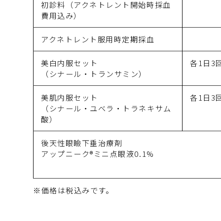
初診料（アクネトレント開始時採血
費用込み）
アクネトレント服用時定期採血
美白内服セット
各1日3
（シナール
・トランサミン）
美肌内服セット
各1日3
（シナール・ユベラ
・トラネキサム
酸）
後天性眼瞼下垂治療剤
アップニーク®ミニ点眼液0.1%
※価格は税込みです。