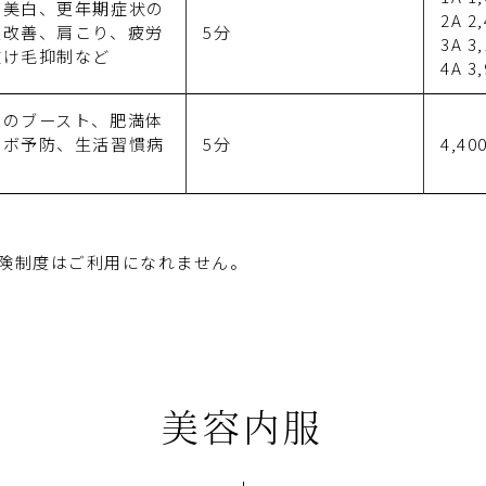
身美白、更年期症状の
2A 2
順改善、肩こり、疲労
5分
3A 3
抜け毛抑制など
4A 3
果のブースト、肥満体
タボ予防、生活習慣病
5分
4,40
険制度はご利用になれません。
美容内服