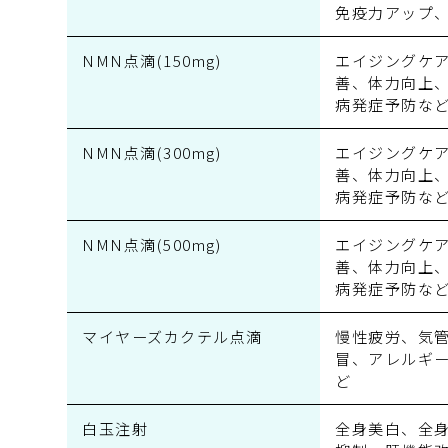
免疫力アップ
NMN点滴(150mg)
エイジングケ
善、体力向上
病発症予防な
NMN点滴(300mg)
エイジングケ
善、体力向上
病発症予防な
NMN点滴(500mg)
エイジングケ
善、体力向上
病発症予防な
マイヤーズカクテル
点滴
慢性疲労、気
冒、アレルギ
ど
白玉注射
全身美白、全