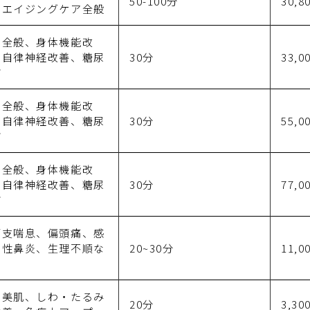
50-100分
30,8
、エイジングケア全般
ア全般、身体機能改
、自律神経改善、糖尿
30分
33,
ど
ア全般、身体機能改
、自律神経改善、糖尿
30分
55,
ど
ア全般、身体機能改
、自律神経改善、糖尿
30分
77,
ど
管支喘息、偏頭痛、感
ー性鼻炎、生理不順な
20~30分
11,0
身美肌、しわ・たるみ
20分
3,30