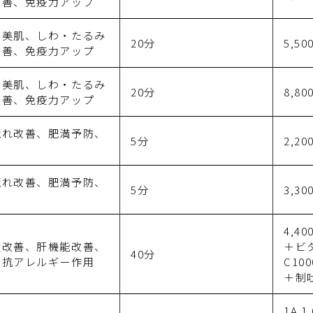
改善、免疫力アップ
身美肌、しわ・たるみ
20分
5,50
改善、免疫力アップ
身美肌、しわ・たるみ
20分
8,80
改善、免疫力アップ
荒れ改善、肥満予防、
5分
2,20
ア
荒れ改善、肥満予防、
5分
3,30
ア
4,40
状改善、肝機能改善、
＋ビ
40分
、抗アレルギー作用
C100
＋制吐
1A 1