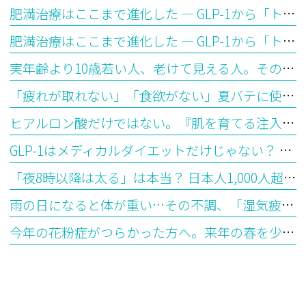
肥満治療はここまで進化した ― GLP-1から「トリプルGアゴニスト」の時代へ【後編】
肥満治療はここまで進化した ― GLP-1から「トリプルGアゴニスト」の時代へ【前編】
実年齢より10歳若い人、老けて見える人。その違いはどこから生まれるのか？―「生物学的年齢」とエピジェネティッククロックが教えてくれること
「疲れが取れない」「食欲がない」夏バテに使われる漢方の選び方を医師が解説
ヒアルロン酸だけではない。『肌を育てる注入治療』ジャルプロとは？
GLP-1はメディカルダイエットだけじゃない？ 最新研究で見えてきた意外な可能性
「夜8時以降は太る」は本当？ 日本人1,000人超の最新研究から見えてきた“食べる時間”とダイエットの意外な関係
雨の日になると体が重い…その不調、「湿気疲れ」かもしれません ― 漢方で考える水滞（すいたい）とは
今年の花粉症がつらかった方へ。来年の春を少し楽にする「今から始めるシダキュア治療」