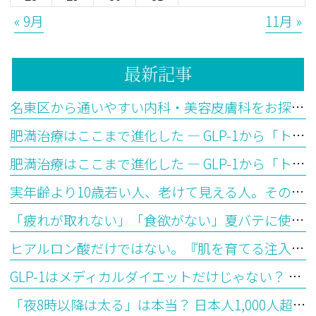
« 9月
11月 »
最新記事
名東区から通いやすい内科・美容皮膚科をお探しの方へ
肥満治療はここまで進化した ― GLP-1から「トリプルGアゴニスト」の時代へ【後編】
肥満治療はここまで進化した ― GLP-1から「トリプルGアゴニスト」の時代へ【前編】
実年齢より10歳若い人、老けて見える人。その違いはどこから生まれるのか？―「生物学的年齢」とエピジェネティッククロックが教えてくれること
「疲れが取れない」「食欲がない」夏バテに使われる漢方の選び方を医師が解説
ヒアルロン酸だけではない。『肌を育てる注入治療』ジャルプロとは？
GLP-1はメディカルダイエットだけじゃない？ 最新研究で見えてきた意外な可能性
「夜8時以降は太る」は本当？ 日本人1,000人超の最新研究から見えてきた“食べる時間”とダイエットの意外な関係