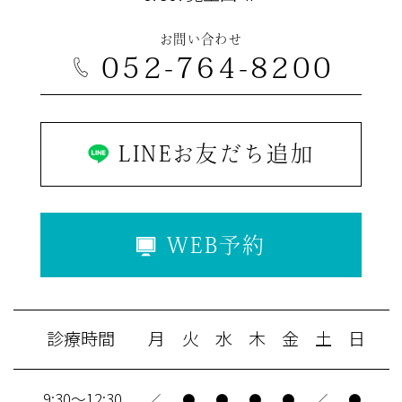
お問い合わせ
052-764-8200
LINEお友だち追加
WEB予約
診療時間
月
火
水
木
金
土
日
9:30～12:30
／
●
●
●
●
／
●