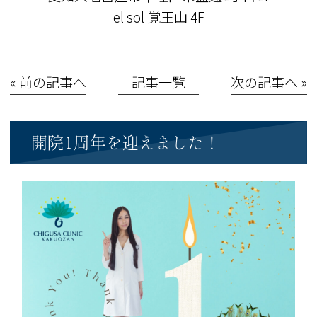
el sol 覚王山 4F
« 前の記事へ
│記事一覧│
次の記事へ »
開院1周年を迎えました！