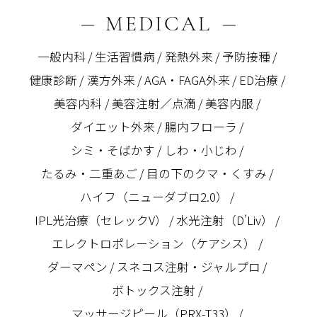
MEDICAL
一般内科
生活習慣病
発熱外来
予防接種
健康診断
漢方外来
AGA・FAGA外来
ED治療
美容内科
美容注射／点滴
美容内服
ダイエット外来
腸内フローラ
シミ・そばかす
しわ・小じわ
たるみ・二重あご
目の下のクマ・くすみ
ハイフ（ニューダブロ2.0）
IPL光治療（セレックV）
水光注射（D’Liv）
エレクトロポレーション（ケアシス）
ダーマペン
スネコス注射・ジャルプロ
ボトックス注射
マッサージピール（PRX-T33）