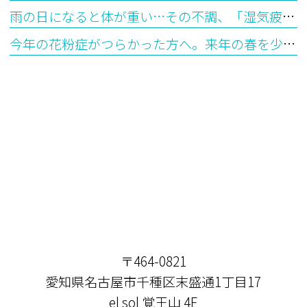
雨の日になると体が重い…その不調、「湿気疲れ」かもしれません ― 漢方で考える水滞（すいたい）とは
今年の花粉症がつらかった方へ。来年の春を少し楽にする「今から始めるシダキュア治療」
〒464-0821
愛知県名古屋市千種区末盛通1丁目17
el sol 覚王山 4F