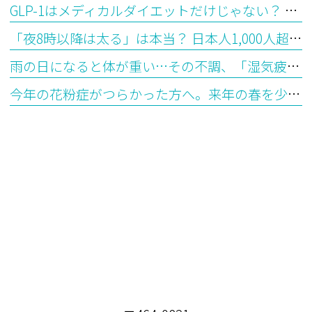
GLP-1はメディカルダイエットだけじゃない？ 最新研究で見えてきた意外な可能性
「夜8時以降は太る」は本当？ 日本人1,000人超の最新研究から見えてきた“食べる時間”とダイエットの意外な関係
雨の日になると体が重い…その不調、「湿気疲れ」かもしれません ― 漢方で考える水滞（すいたい）とは
今年の花粉症がつらかった方へ。来年の春を少し楽にする「今から始めるシダキュア治療」