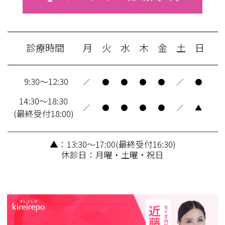
診療時間
月
火
水
木
金
土
日
9:30～12:30
／
●
●
●
●
／
●
14:30～18:30
／
●
●
●
●
／
▲
(最終受付18:00)
▲：13:30～17:00(最終受付16:30)
休診日：月曜・土曜・祝日