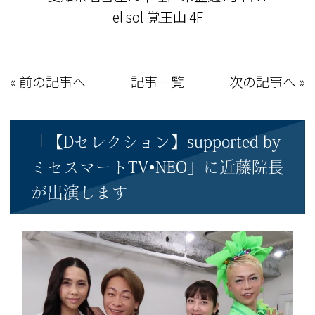
el sol 覚王山 4F
« 前の記事へ
│記事一覧│
次の記事へ »
「【Dセレクション】supported by
ミセスマートTV•NEO」に近藤院長
が出演します