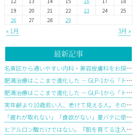
12
13
14
15
16
17
18
19
20
21
22
23
24
25
26
27
28
29
« 1月
3月 »
最新記事
名東区から通いやすい内科・美容皮膚科をお探しの方へ
肥満治療はここまで進化した ― GLP-1から「トリプルGアゴニスト」の時代へ【後編】
肥満治療はここまで進化した ― GLP-1から「トリプルGアゴニスト」の時代へ【前編】
実年齢より10歳若い人、老けて見える人。その違いはどこから生まれるのか？―「生物学的年齢」とエピジェネティッククロックが教えてくれること
「疲れが取れない」「食欲がない」夏バテに使われる漢方の選び方を医師が解説
ヒアルロン酸だけではない。『肌を育てる注入治療』ジャルプロとは？