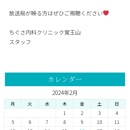
放送局が映る方はぜひご視聴ください
ちぐさ内科クリニック覚王山
スタッフ
カレンダー
2024年2月
月
火
水
木
金
土
日
1
2
3
4
5
6
7
8
9
10
11