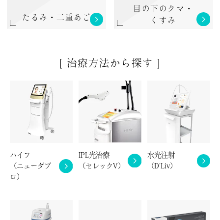
目の下のクマ・
たるみ・二重あご
くすみ
[ 治療方法から探す ]
ハイフ
IPL光治療
水光注射
（ニューダブ
（セレックV）
（D’Liv）
ロ）