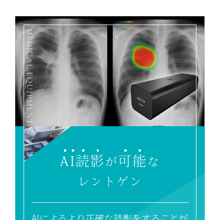
A
I
読
影
可
能
が
な
レントゲン
AIによるより正確な読影をすることが