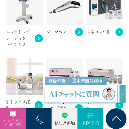
エレクトロポ
ダーマペン
スネコス注射
レーション
（ケアシス）
ボトックス注
マッサージピ
リバースピー
射
ール（PRX-
ル
T33）