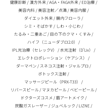
健康診断
漢方外来
AGA・FAGA外来
ED治療
美容内科
美容注射／点滴
美容内服
ダイエット外来
腸内フローラ
シミ・そばかす
しわ・小じわ
たるみ・二重あご
目の下のクマ・くすみ
ハイフ（ニューダブロ2.0）
IPL光治療（セレックV）
水光注射（D’Liv）
エレクトロポレーション（ケアシス）
ダーマペン
スネコス注射・ジャルプロ
ボトックス注射
マッサージピール（PRX-T33）
リバースピール
マヌカピール
ベビーピール
ドクターズコスメ
眉アートメイク
炭酸ガスレーザー
ジュベルック
LIZNE