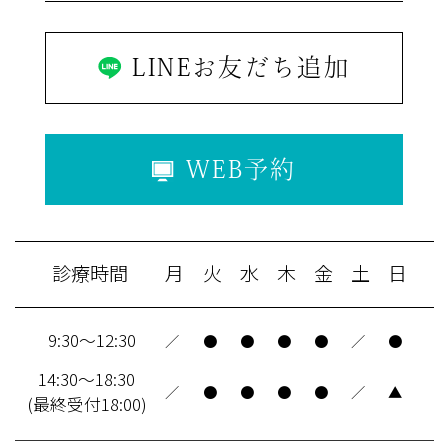
LINEお友だち追加
WEB予約
診療時間
月
火
水
木
金
土
日
9:30～12:30
／
●
●
●
●
／
●
14:30～18:30
／
●
●
●
●
／
▲
(最終受付18:00)