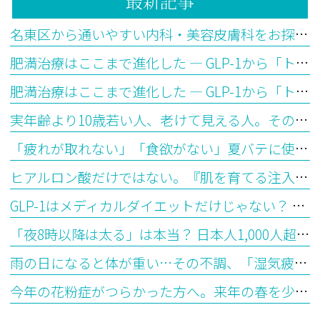
最新記事
名東区から通いやすい内科・美容皮膚科をお探しの方へ
肥満治療はここまで進化した ― GLP-1から「トリプルGアゴニスト」の時代へ【後編】
肥満治療はここまで進化した ― GLP-1から「トリプルGアゴニスト」の時代へ【前編】
実年齢より10歳若い人、老けて見える人。その違いはどこから生まれるのか？―「生物学的年齢」とエピジェネティッククロックが教えてくれること
「疲れが取れない」「食欲がない」夏バテに使われる漢方の選び方を医師が解説
ヒアルロン酸だけではない。『肌を育てる注入治療』ジャルプロとは？
GLP-1はメディカルダイエットだけじゃない？ 最新研究で見えてきた意外な可能性
「夜8時以降は太る」は本当？ 日本人1,000人超の最新研究から見えてきた“食べる時間”とダイエットの意外な関係
雨の日になると体が重い…その不調、「湿気疲れ」かもしれません ― 漢方で考える水滞（すいたい）とは
今年の花粉症がつらかった方へ。来年の春を少し楽にする「今から始めるシダキュア治療」