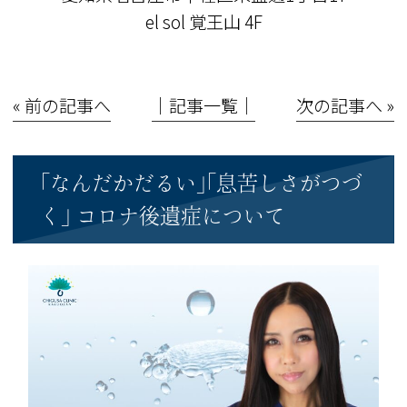
el sol 覚王山 4F
« 前の記事へ
│記事一覧│
次の記事へ »
｢なんだかだるい｣｢息苦しさがつづ
く｣ コロナ後遺症について