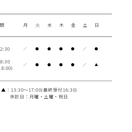
間
月
火
水
木
金
土
日
2:30
／
●
●
●
●
／
●
8:30
／
●
●
●
●
／
▲
:00)
▲：13:30～17:00(最終受付16:30)
休診日：月曜・土曜・祝日