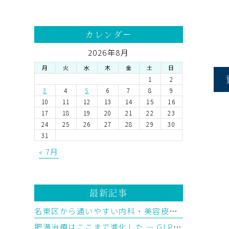
カレンダー
2026年8月
月
火
水
木
金
土
日
1
2
3
4
5
6
7
8
9
10
11
12
13
14
15
16
17
18
19
20
21
22
23
24
25
26
27
28
29
30
31
« 7月
最新記事
名東区から通いやすい内科・美容皮膚科をお探しの方へ
肥満治療はここまで進化した ― GLP-1から「トリプルGアゴニスト」の時代へ【後編】