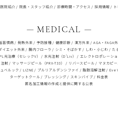
医院紹介
院長・スタッフ紹介
診療時間・アクセス
採用情報
ト
MEDICAL
活習慣病
発熱外来
予防接種
健康診断
漢方外来
AGA・FAGA
ダイエット外来
腸内フローラ
シミ・そばかす
しわ・小じわ
た
IPL光治療（セレックV）
水光注射（D’Liv）
エレクトロポレーショ
ス注射
マッサージピール（PRX-T33）
リバースピール
マヌカピー
ジュベルック
LIZNE
プルリアルデンシファイ
脂肪溶解注射
Eve
ターゲットクール
ブレッシング
スキンバイブ
料金表
匿名加⼯情報の作成と提供に関する公表