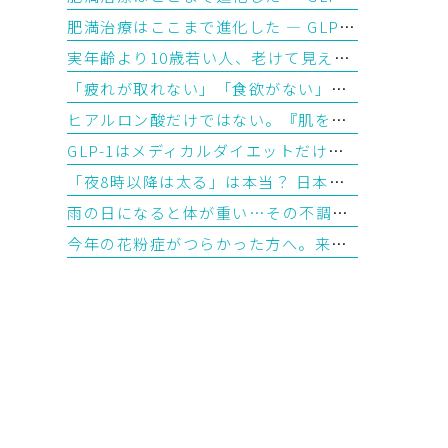
肥満治療はここまで進化した ― GLP-1から「トリプルGアゴニスト」の時代へ【前編】
実年齢より10歳若い人、老けて見える人。その違いはどこから生まれるのか？―「生物学的年齢」とエピジェネティッククロックが教えてくれること
「疲れが取れない」「食欲がない」夏バテに使われる漢方の選び方を医師が解説
ヒアルロン酸だけではない。『肌を育てる注入治療』ジャルプロとは？
GLP-1はメディカルダイエットだけじゃない？ 最新研究で見えてきた意外な可能性
「夜8時以降は太る」は本当？ 日本人1,000人超の最新研究から見えてきた“食べる時間”とダイエットの意外な関係
雨の日になると体が重い…その不調、「湿気疲れ」かもしれません ― 漢方で考える水滞（すいたい）とは
今年の花粉症がつらかった方へ。来年の春を少し楽にする「今から始めるシダキュア治療」