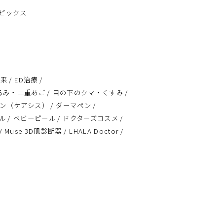
ピックス
外来
ED治療
るみ・二重あご
目の下のクマ・くすみ
ン（ケアシス）
ダーマペン
ル
ベビーピール
ドクターズコスメ
 V Muse 3D肌診断器
LHALA Doctor