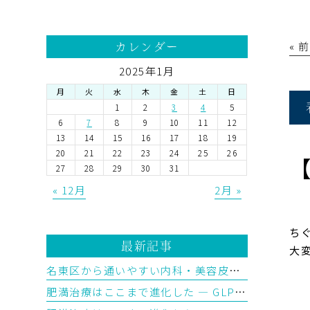
« 
カレンダー
2025年1月
月
火
水
木
金
土
日
1
2
3
4
5
6
7
8
9
10
11
12
13
14
15
16
17
18
19
20
21
22
23
24
25
26
27
28
29
30
31
« 12月
2月 »
ち
最新記事
大
名東区から通いやすい内科・美容皮膚科をお探しの方へ
肥満治療はここまで進化した ― GLP-1から「トリプルGアゴニスト」の時代へ【後編】