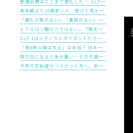
肥満治療はここまで進化した ― GLP-1から「トリプルGアゴニスト」の時代へ【前編】
実年齢より10歳若い人、老けて見える人。その違いはどこから生まれるのか？―「生物学的年齢」とエピジェネティッククロックが教えてくれること
「疲れが取れない」「食欲がない」夏バテに使われる漢方の選び方を医師が解説
ヒアルロン酸だけではない。『肌を育てる注入治療』ジャルプロとは？
GLP-1はメディカルダイエットだけじゃない？ 最新研究で見えてきた意外な可能性
「夜8時以降は太る」は本当？ 日本人1,000人超の最新研究から見えてきた“食べる時間”とダイエットの意外な関係
雨の日になると体が重い…その不調、「湿気疲れ」かもしれません ― 漢方で考える水滞（すいたい）とは
今年の花粉症がつらかった方へ。来年の春を少し楽にする「今から始めるシダキュア治療」