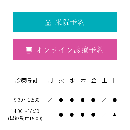
来院予約
オンライン診療予約
診療時間
月
火
水
木
金
土
日
9:30～12:30
／
●
●
●
●
／
●
14:30～18:30
／
●
●
●
●
／
▲
(最終受付18:00)