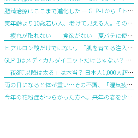
肥満治療はここまで進化した ― GLP-1から「トリプルGアゴニスト」の時代へ【前編】
実年齢より10歳若い人、老けて見える人。その違いはどこから生まれるのか？―「生物学的年齢」とエピジェネティッククロックが教えてくれること
「疲れが取れない」「食欲がない」夏バテに使われる漢方の選び方を医師が解説
ヒアルロン酸だけではない。『肌を育てる注入治療』ジャルプロとは？
GLP-1はメディカルダイエットだけじゃない？ 最新研究で見えてきた意外な可能性
「夜8時以降は太る」は本当？ 日本人1,000人超の最新研究から見えてきた“食べる時間”とダイエットの意外な関係
雨の日になると体が重い…その不調、「湿気疲れ」かもしれません ― 漢方で考える水滞（すいたい）とは
今年の花粉症がつらかった方へ。来年の春を少し楽にする「今から始めるシダキュア治療」