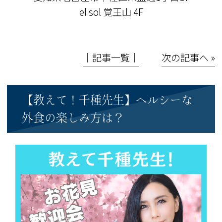
el sol 覚王山 4F
│記事一覧│
次の記事へ »
【教えて！千種先生】ヘルシーな
外食の楽しみ方は？