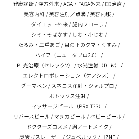
健康診断
漢方外来
AGA・FAGA外来
ED治療
美容内科
美容注射／点滴
美容内服
ダイエット外来
腸内フローラ
シミ・そばかす
しわ・小じわ
たるみ・二重あご
目の下のクマ・くすみ
ハイフ（ニューダブロ2.0）
IPL光治療（セレックV）
水光注射（D’Liv）
エレクトロポレーション（ケアシス）
ダーマペン
スネコス注射・ジャルプロ
ボトックス注射
マッサージピール（PRX-T33）
リバースピール
マヌカピール
ベビーピール
ドクターズコスメ
眉アートメイク
炭酸ガスレーザー
ジュベルック
LIZNE