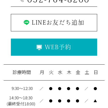
LINEお友だち追加
WEB予約
診療時間
月
火
水
木
金
土
日
9:30～12:30
／
●
●
●
●
／
●
14:30～18:30
／
●
●
●
●
／
▲
(最終受付18:00)