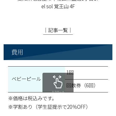
el sol 覚王山 4F
│記事一覧│
費用
1回
ベビーピール
回数券（6回）
スクロール
※価格は税込みです。
※学割あり（学生証提示で20％OFF）