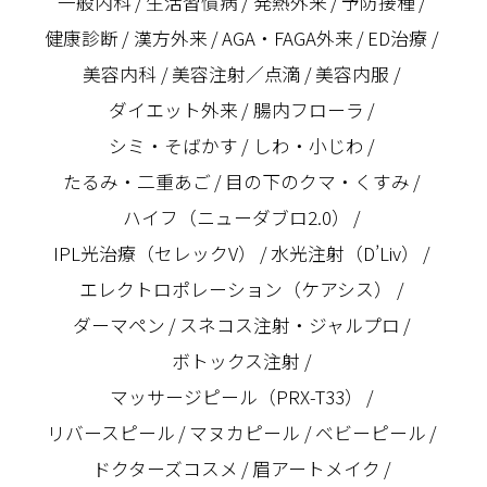
一般内科
生活習慣病
発熱外来
予防接種
健康診断
漢方外来
AGA・FAGA外来
ED治療
美容内科
美容注射／点滴
美容内服
ダイエット外来
腸内フローラ
シミ・そばかす
しわ・小じわ
たるみ・二重あご
目の下のクマ・くすみ
ハイフ（ニューダブロ2.0）
IPL光治療（セレックV）
水光注射（D’Liv）
エレクトロポレーション（ケアシス）
ダーマペン
スネコス注射・ジャルプロ
ボトックス注射
マッサージピール（PRX-T33）
リバースピール
マヌカピール
ベビーピール
ドクターズコスメ
眉アートメイク