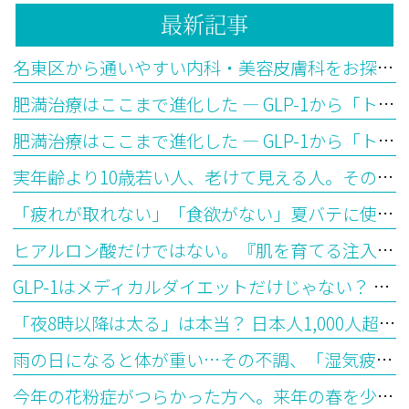
最新記事
名東区から通いやすい内科・美容皮膚科をお探しの方へ
肥満治療はここまで進化した ― GLP-1から「トリプルGアゴニスト」の時代へ【後編】
肥満治療はここまで進化した ― GLP-1から「トリプルGアゴニスト」の時代へ【前編】
実年齢より10歳若い人、老けて見える人。その違いはどこから生まれるのか？―「生物学的年齢」とエピジェネティッククロックが教えてくれること
「疲れが取れない」「食欲がない」夏バテに使われる漢方の選び方を医師が解説
ヒアルロン酸だけではない。『肌を育てる注入治療』ジャルプロとは？
GLP-1はメディカルダイエットだけじゃない？ 最新研究で見えてきた意外な可能性
「夜8時以降は太る」は本当？ 日本人1,000人超の最新研究から見えてきた“食べる時間”とダイエットの意外な関係
雨の日になると体が重い…その不調、「湿気疲れ」かもしれません ― 漢方で考える水滞（すいたい）とは
今年の花粉症がつらかった方へ。来年の春を少し楽にする「今から始めるシダキュア治療」